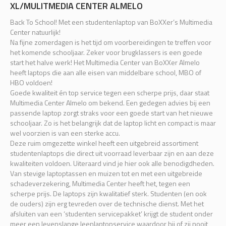
XL/MULITMEDIA CENTER ALMELO
Back To School! Met een studentenlaptop van BoXXer’s Multimedia
Center natuurlijk!
Na fijne zomerdagen is het tijd om voorbereidingen te treffen voor
het komende schooljaar. Zeker voor brugklassers is een goede
start het halve werk! Het Multimedia Center van BoXXer Almelo
heeft laptops die aan alle eisen van middelbare school, MBO of
HBO voldoen!
Goede kwaliteit én top service tegen een scherpe prijs, daar staat
Multimedia Center Almelo om bekend. Een gedegen advies bij een
passende laptop zorgt straks voor een goede start van het nieuwe
schooljaar. Zo is het belangrijk dat de laptop licht en compact is maar
wel voorzien is van een sterke accu.
Deze ruim omgezette winkel heeft een uitgebreid assortiment
studentenlaptops die direct uit voorraad leverbaar zijn en aan deze
kwaliteiten voldoen. Uiteraard vind je hier ook alle benodigdheden.
Van stevige laptoptassen en muizen tot en met een uitgebreide
schadeverzekering, Multimedia Center heeft het, tegen een
scherpe prijs. De laptops zijn kwalitatief sterk. Studenten (en ook
de ouders) zijn erg tevreden over de technische dienst. Met het
afsluiten van een ‘studenten servicepakket’ krijgt de student onder
meer een levenslange leenlaptopservice waardoor hij of zij nooit