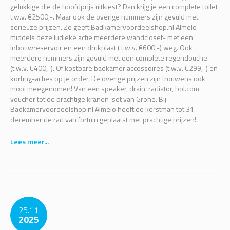
gelukkige die de hoofdprijs uitkiest? Dan krijg je een complete toilet
t.w.v. €2500,-. Maar ook de overige nummers zijn gevuld met
serieuze prijzen. Zo geeft Badkamervoordeelshop.nl Almelo
middels deze ludieke actie meerdere wandcloset- met een
inbouwreservoir en een drukplaat ( t.w.v. €600,-) weg. Ook
meerdere nummers zijn gevuld met een complete regendouche
(t.w.v. €400,-). Of kostbare badkamer accessoires (t.w.v. €299,-) en
korting-acties op je order. De overige prijzen zijn trouwens ook
mooi meegenomen! Van een speaker, drain, radiator, bol.com
voucher tot de prachtige kranen-set van Grohe. Bij
Badkamervoordeelshop.nl Almelo heeft de kerstman tot 31
december de rad van fortuin geplaatst met prachtige prijzen!
Lees meer...
25.11
2025