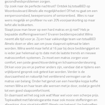
gezondheidsproblemen zorgen.
Op zoek naar de perfecte nachtrust? Ontdek bij totaalBED op
Woonboulevard Almelo alle mogelijkheden! Of het nu gaat om een
eenpersoonsbed, tweepersoons of seniorenbed. Alles is naar
wens mogelijk en profiteer nu van 20% voorjaarskorting op maar
liefst alle ledikanten.
Slaapt jouw man liever op een hard matras en jij niet? Heb je
bepaalde stofferingswensen? Ervaren beddenspecialist Wilna
neemt alle tijd voor je. Zij en haar vakkundige team van totaalBED
Almelo doen er alles aan om jouw slaaprust optimaal te laten
worden. Wilna werkt maar liefst al 16 jaar bij deze beddengigant en
is ieder jaar helemaal up to date met de laatste trends en nieuwe
matrascomfort-systemen. Zo moet een matras zorgen voor
comfort, een juiste gewichtsverdeling en lichaamsondersteuning.
Dit kan voor jou en je partner anders zijn, vandaar dat er tijdens een
vrijblijvend gesprek ook getest kan worden. Verder is de
duurzaamheid en natuurlijk het ventilerend vermogen van de
matras van belang. Onder het genot van een heerlijke kopje koffie
nemen Wilna en haar team alle wensen met je door, zodat je gericht
tot een goed slaapcomfort komt.
En daarnaast wil het oog ook wat! Maar wel voor een scherpe prijs.
Topkwaliteit met fabrieksgarantie maar ook mooie stofferingen en
afwerking, daar staat totaalBED Almelo om bekend. Uw behoeften