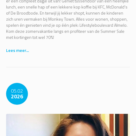
er een compleet dagje uit van! Geniet tussendoor van een heerlijke
lunch, een snelle hap of een lekkere kop koffie bij KFC, McDonald's
of De Broodbode. En terwijl jij lekker shopt, kunnen de kinderen
zich uren vermaken bij Monkey Town. Alles voor wonen, shoppen,
spelen én genieten vind je op één plek: Lifestyleboulevard Almelo.
Kom deze zomervakantie langs en profiteer van de Summer Sale
met kortingen tot wel 70%!
Lees meer...
05.02
2026