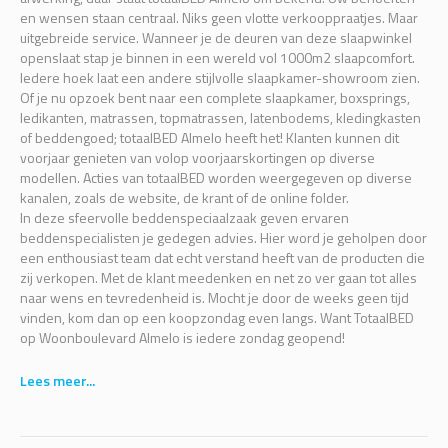
en wensen staan centraal. Niks geen vlotte verkooppraatjes. Maar
uitgebreide service. Wanneer je de deuren van deze slaapwinkel
openslaat stap je binnen in een wereld vol 1000m2 slaapcomfort.
Iedere hoek laat een andere stijlvolle slaapkamer-showroom zien.
Of je nu opzoek bent naar een complete slaapkamer, boxsprings,
ledikanten, matrassen, topmatrassen, latenbodems, kledingkasten
of beddengoed; totaalBED Almelo heeft het! Klanten kunnen dit
voorjaar genieten van volop voorjaarskortingen op diverse
modellen. Acties van totaalBED worden weergegeven op diverse
kanalen, zoals de website, de krant of de online folder.
In deze sfeervolle beddenspeciaalzaak geven ervaren
beddenspecialisten je gedegen advies. Hier word je geholpen door
een enthousiast team dat echt verstand heeft van de producten die
zij verkopen. Met de klant meedenken en net zo ver gaan tot alles
naar wens en tevredenheid is. Mocht je door de weeks geen tijd
vinden, kom dan op een koopzondag even langs. Want TotaalBED
op Woonboulevard Almelo is iedere zondag geopend!
Lees meer...