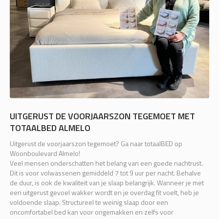
UITGERUST DE VOORJAARSZON TEGEMOET MET
TOTAALBED ALMELO
Uitgerust de voorjaarszon tegemoet? Ga naar totaalBED op
Woonboulevard Almelo!
Veel mensen onderschatten het belang van een goede nachtrust.
Dit is voor volwassenen gemiddeld 7 tot 9 uur per nacht. Behalve
de duur, is ook de kwaliteit van je slaap belangrijk. Wanneer je met
een uitgerust gevoel wakker wordt en je overdag fit voelt, heb je
voldoende slaap. Structureel te weinig slaap door een
oncomfortabel bed kan voor ongemakken en zelfs voor