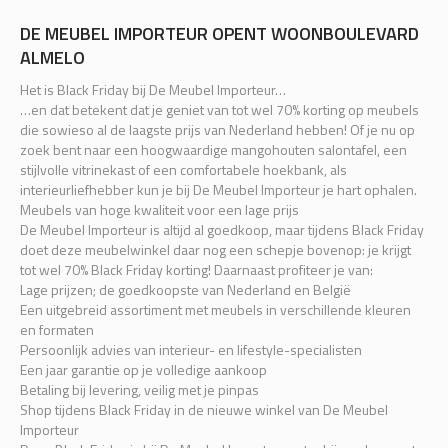
DE MEUBEL IMPORTEUR OPENT WOONBOULEVARD
ALMELO
Het is Black Friday bij De Meubel Importeur…
…en dat betekent dat je geniet van tot wel 70% korting op meubels
die sowieso al de laagste prijs van Nederland hebben! Of je nu op
zoek bent naar een hoogwaardige mangohouten salontafel, een
stijlvolle vitrinekast of een comfortabele hoekbank, als
interieurliefhebber kun je bij De Meubel Importeur je hart ophalen.
Meubels van hoge kwaliteit voor een lage prijs
De Meubel Importeur is altijd al goedkoop, maar tijdens Black Friday
doet deze meubelwinkel daar nog een schepje bovenop: je krijgt
tot wel 70% Black Friday korting! Daarnaast profiteer je van:
Lage prijzen; de goedkoopste van Nederland en België
Een uitgebreid assortiment met meubels in verschillende kleuren
en formaten
Persoonlijk advies van interieur- en lifestyle-specialisten
Een jaar garantie op je volledige aankoop
Betaling bij levering, veilig met je pinpas
Shop tijdens Black Friday in de nieuwe winkel van De Meubel
Importeur