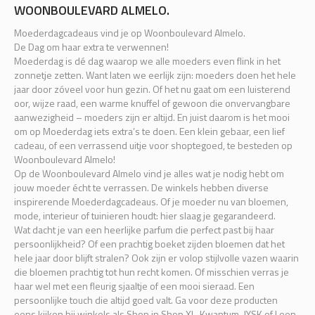
WOONBOULEVARD ALMELO.
Moederdagcadeaus vind je op Woonboulevard Almelo.
De Dag om haar extra te verwennen!
Moederdag is dé dag waarop we alle moeders even flink in het
zonnetje zetten. Want laten we eerlijk zijn: moeders doen het hele
jaar door zóveel voor hun gezin. Of het nu gaat om een luisterend
oor, wijze raad, een warme knuffel of gewoon die onvervangbare
aanwezigheid – moeders zijn er altijd. En juist daarom is het mooi
om op Moederdag iets extra’s te doen. Een klein gebaar, een lief
cadeau, of een verrassend uitje voor shoptegoed, te besteden op
Woonboulevard Almelo!
Op de Woonboulevard Almelo vind je alles wat je nodig hebt om
jouw moeder écht te verrassen. De winkels hebben diverse
inspirerende Moederdagcadeaus. Of je moeder nu van bloemen,
mode, interieur of tuinieren houdt: hier slaag je gegarandeerd.
Wat dacht je van een heerlijke parfum die perfect past bij haar
persoonlijkheid? Of een prachtig boeket zijden bloemen dat het
hele jaar door blijft stralen? Ook zijn er volop stijlvolle vazen waarin
die bloemen prachtig tot hun recht komen. Of misschien verras je
haar wel met een fleurig sjaaltje of een mooi sieraad. Een
persoonlijke touch die altijd goed valt. Ga voor deze producten
eens kijken bij winkels als Shop in Shop XL, Kwantum, JYSK of Leen