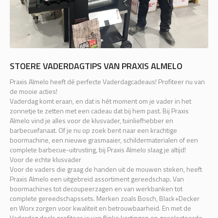
STOERE VADERDAGTIPS VAN PRAXIS ALMELO
Praxis Almelo heeft dé perfecte Vaderdagcadeaus! Profiteer nu van
de mooie acties!
Vaderdag komt eraan, en dat is hét moment om je vader in het
zonnetje te zetten met een cadeau dat bij hem past. Bij Praxis
Almelo vind je alles voor de klusvader, tuinliefhebber en
barbecuefanaat. Of je nu op zoek bent naar een krachtige
boormachine, een nieuwe grasmaaier, schildermaterialen of een
complete barbecue-uitrusting, bij Praxis Almelo slaag je altijd!
Voor de echte klusvader
Voor de vaders die graag de handen uit de mouwen steken, heeft
Praxis Almelo een uitgebreid assortiment gereedschap. Van
boormachines tot decoupeerzagen en van werkbanken tot
complete gereedschapssets. Merken zoals Bosch, Black+Decker
en Worx zorgen voor kwaliteit en betrouwbaarheid. En met de
Vaderdag deals profiteer je van flinke kortingen op geselecteerde