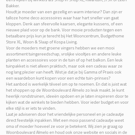
Bakker.
Houdt je moeder van een gezellig en warm interieur? Dan zijn er
talloze home deco accessoires waar haar hart sneller van gaat
kloppen. Denk aan sfeervolle kaarsen, elegante kussens, of een
nieuwe plaid voor op de bank. Voor mooie producten tegen een
betaalbare prijs kun je terecht bij Het Wooncentrum, Budgethome
Store XL, Woon & Slaap of Kospa Living.
Voor de moeders met groene vingers hebben we een mooi
assortiment tuingereedschap, vrolijke viooltjes en andere leuke
planten en accessoires voor in de tuin of op het balkon. Een leuk
tuinpakket is niet alleen praktisch, maar ook een cadeau waar ze
nog lang plezier van heeft. Wist je dat je bij Gamma of Praxis ook
een waardebon kunt kopen voor een echte tuin-prinses?
Het aanbod is werkelijk téveel om op te noemen. En dat is juist wat
het shoppen op de Woonboulevard Almelo zo leuk maakt. Je kunt
heerlijk rondstruinen, ideeën opdoen en je laten inspireren door te
kijken wat de winkels te bieden hebben. Voor ieder budget en voor
elke stijl is er iets te vinden.
Laat je adviseren door het vriendelijke personeel en je cadeautje
direct feestelijk inpakken. Met een mooi passend cadeautje weet
oma of moeder hoeveel ze voor je betekent. Wij zien je graag op
Woonboulevard Almelo en houd ook onze website en socials in de