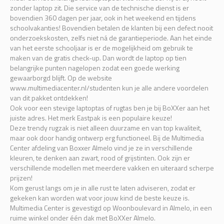
zonder laptop zit. Die service van de technische dienst is er
bovendien 360 dagen per jaar, ook in het weekend en tijdens
schoolvakanties! Bovendien betalen de klanten bij een defect nooit
onderzoekskosten, zelfs niet ná de garantieperiode. Aan het einde
van het eerste schooljaar is er de mogelijkheid om gebruik te
maken van de gratis check-up. Dan wordt de laptop op tien
belangrijke punten nagelopen zodat een goede werking
gewaarborgd blijft. Op de website
www.multimediacenter.nl/studenten kun je alle andere voordelen
van dit pakket ontdekken!
Ook voor een stevige laptoptas of rugtas ben je bij BoXXer aan het
juiste adres. Het merk Eastpak is een populaire keuze!
Deze trendy rugzak is niet alleen duurzame en van top kwaliteit,
maar ook door handig ontwerp erg functioneel. Bij de Multimedia
Center afdeling van Boxxer Almelo vind je ze in verschillende
kleuren, te denken aan zwart, rood of grijstinten. Ook zijn er
verschillende modellen met meerdere vakken en uiteraard scherpe
prijzen!
Kom gerust langs om je in alle rust te laten adviseren, zodat er
gekeken kan worden wat voor jouw kind de beste keuze is.
Multimedia Center is gevestigd op Woonboulevard in Almelo, in een
ruime winkel onder één dak met BoXXer Almelo.