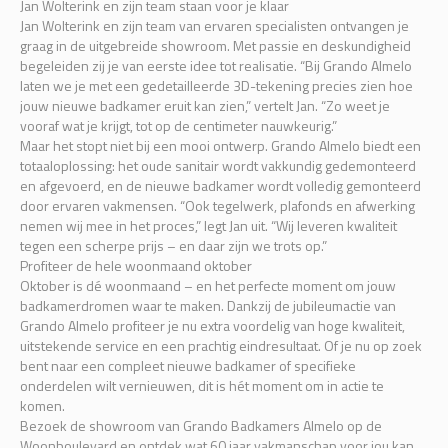
Jan Wolterink en zijn team staan voor je klaar
Jan Wolterink en zijn team van ervaren specialisten ontvangen je
graag in de uitgebreide showroom. Met passie en deskundigheid
begeleiden zij je van eerste idee tot realisatie. “Bij Grando Almelo
laten we je met een gedetailleerde 3D-tekening precies zien hoe
jouw nieuwe badkamer eruit kan zien,” vertelt Jan. “Zo weet je
vooraf wat je krijgt, tot op de centimeter nauwkeurig.”
Maar het stopt niet bij een mooi ontwerp. Grando Almelo biedt een
totaaloplossing: het oude sanitair wordt vakkundig gedemonteerd
en afgevoerd, en de nieuwe badkamer wordt volledig gemonteerd
door ervaren vakmensen. “Ook tegelwerk, plafonds en afwerking
nemen wij mee in het proces,” legt Jan uit. “Wij leveren kwaliteit
tegen een scherpe prijs – en daar zijn we trots op.”
Profiteer de hele woonmaand oktober
Oktober is dé woonmaand – en het perfecte moment om jouw
badkamerdromen waar te maken. Dankzij de jubileumactie van
Grando Almelo profiteer je nu extra voordelig van hoge kwaliteit,
uitstekende service en een prachtig eindresultaat. Of je nu op zoek
bent naar een compleet nieuwe badkamer of specifieke
onderdelen wilt vernieuwen, dit is hét moment om in actie te
komen.
Bezoek de showroom van Grando Badkamers Almelo op de
Woonboulevard en ontdek wat 60 jaar vakmanschap voor jou kan