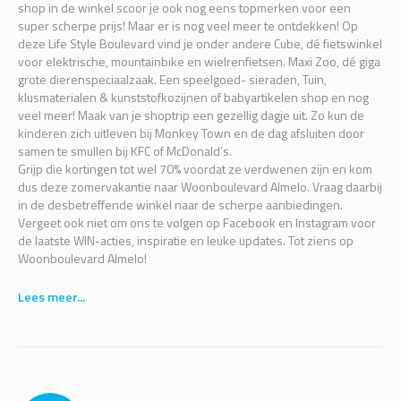
shop in de winkel scoor je ook nog eens topmerken voor een
super scherpe prijs! Maar er is nog veel meer te ontdekken! Op
deze Life Style Boulevard vind je onder andere Cube, dé fietswinkel
voor elektrische, mountainbike en wielrenfietsen. Maxi Zoo, dé giga
grote dierenspeciaalzaak. Een speelgoed- sieraden, Tuin,
klusmaterialen & kunststofkozijnen of babyartikelen shop en nog
veel meer! Maak van je shoptrip een gezellig dagje uit. Zo kun de
kinderen zich uitleven bij Monkey Town en de dag afsluiten door
samen te smullen bij KFC of McDonald’s.
Grijp die kortingen tot wel 70% voordat ze verdwenen zijn en kom
dus deze zomervakantie naar Woonboulevard Almelo. Vraag daarbij
in de desbetreffende winkel naar de scherpe aanbiedingen.
Vergeet ook niet om ons te volgen op Facebook en Instagram voor
de laatste WIN-acties, inspiratie en leuke updates. Tot ziens op
Woonboulevard Almelo!
Lees meer...