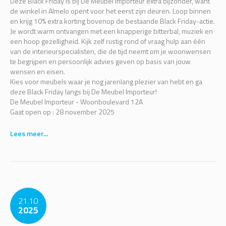
Deze Black Friday is bij De Meubel Importeur extra bijzonder, want
de winkel in Almelo opent voor het eerst zijn deuren. Loop binnen
en krijg 10% extra korting bovenop de bestaande Black Friday-actie.
Je wordt warm ontvangen met een knapperige bitterbal, muziek en
een hoop gezelligheid. Kijk zelf rustig rond of vraag hulp aan één
van de interieurspecialisten, die de tijd neemt om je woonwensen
te begrijpen en persoonlijk advies geven op basis van jouw
wensen en eisen.
Kies voor meubels waar je nog jarenlang plezier van hebt en ga
deze Black Friday langs bij De Meubel Importeur!
De Meubel Importeur - Woonboulevard 12A
Gaat open op : 28 november 2025
Lees meer...
21.10
2025