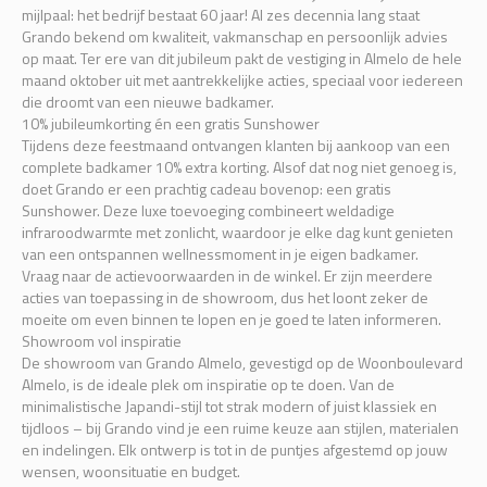
mijlpaal: het bedrijf bestaat 60 jaar! Al zes decennia lang staat
Grando bekend om kwaliteit, vakmanschap en persoonlijk advies
op maat. Ter ere van dit jubileum pakt de vestiging in Almelo de hele
maand oktober uit met aantrekkelijke acties, speciaal voor iedereen
die droomt van een nieuwe badkamer.
10% jubileumkorting én een gratis Sunshower
Tijdens deze feestmaand ontvangen klanten bij aankoop van een
complete badkamer 10% extra korting. Alsof dat nog niet genoeg is,
doet Grando er een prachtig cadeau bovenop: een gratis
Sunshower. Deze luxe toevoeging combineert weldadige
infraroodwarmte met zonlicht, waardoor je elke dag kunt genieten
van een ontspannen wellnessmoment in je eigen badkamer.
Vraag naar de actievoorwaarden in de winkel. Er zijn meerdere
acties van toepassing in de showroom, dus het loont zeker de
moeite om even binnen te lopen en je goed te laten informeren.
Showroom vol inspiratie
De showroom van Grando Almelo, gevestigd op de Woonboulevard
Almelo, is de ideale plek om inspiratie op te doen. Van de
minimalistische Japandi-stijl tot strak modern of juist klassiek en
tijdloos – bij Grando vind je een ruime keuze aan stijlen, materialen
en indelingen. Elk ontwerp is tot in de puntjes afgestemd op jouw
wensen, woonsituatie en budget.