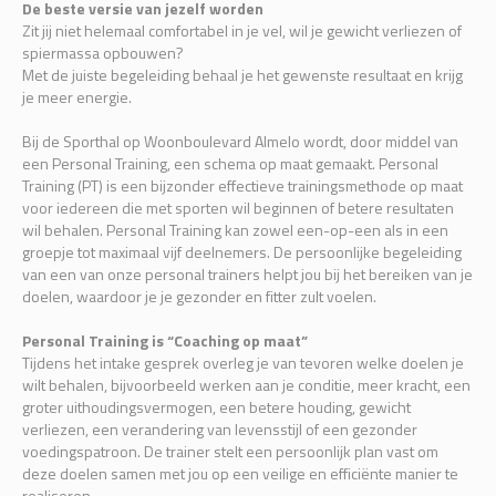
De beste versie van jezelf worden
Zit jij niet helemaal comfortabel in je vel, wil je gewicht verliezen of
spiermassa opbouwen?
Met de juiste begeleiding behaal je het gewenste resultaat en krijg
je meer energie.
Bij de Sporthal op Woonboulevard Almelo wordt, door middel van
een Personal Training, een schema op maat gemaakt. Personal
Training (PT) is een bijzonder effectieve trainingsmethode op maat
voor iedereen die met sporten wil beginnen of betere resultaten
wil behalen. Personal Training kan zowel een-op-een als in een
groepje tot maximaal vijf deelnemers. De persoonlijke begeleiding
van een van onze personal trainers helpt jou bij het bereiken van je
doelen, waardoor je je gezonder en fitter zult voelen.
Personal Training is “Coaching op maat”
Tijdens het intake gesprek overleg je van tevoren welke doelen je
wilt behalen, bijvoorbeeld werken aan je conditie, meer kracht, een
groter uithoudingsvermogen, een betere houding, gewicht
verliezen, een verandering van levensstijl of een gezonder
voedingspatroon. De trainer stelt een persoonlijk plan vast om
deze doelen samen met jou op een veilige en efficiënte manier te
realiseren.