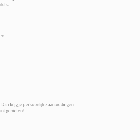
ld’s.
nen
. Dan krijg je persoonlijke aanbiedingen
unt genieten!