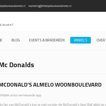
styleboulevardalmelo.nl
marketing@lifestyleboulevardalmelo.nl
ME
BLOG
EVENTS & BRADERIËEN
WINKELS
OVER
Mc Donalds
MCDONALD’S ALMELO WOONBOULEVARD
Ontdek onze vernieuwde app
ls fan van McDonald’s kun je niet zonder de McDonald’s App! Blijf altijd o