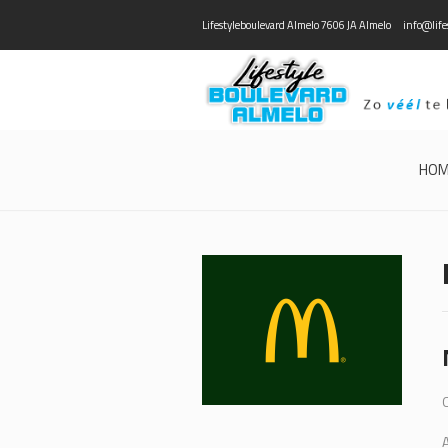
Lifestyleboulevard Almelo 7606 JA Almelo
info@life
HO
A